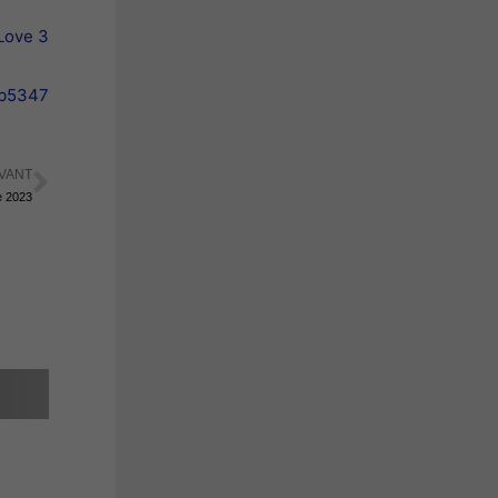
Love 3
eb5347
VANT
Suivant
e 2023