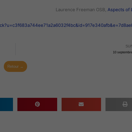
Laurence Freeman OSB,
Aspects of 
k/click?u=c3f683a744ee71a2a6032f4bc&id=917e340afb&e=7d8a
SUI
10 septembr
Retour →