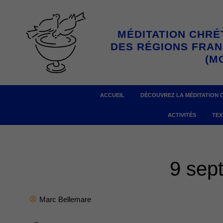
Aller
au
MÉDITATION CHRÉ
contenu
DES RÉGIONS FRA
(M
ACCUEIL
DÉCOUVREZ LA MÉDITATION 
ACTIVITÉS
TEX
9 sep
Marc Bellemare