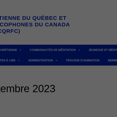
TIENNE DU QUÉBEC ET
NCOPHONES DU CANADA
CQRFC)
CHRÉTIENNE
COMMUNAUTÉS DE MÉDITATION
JEUNESSE ET MÉDI
TES À LIRE
ADMINISTRATION
TROUSSE D’ANIMATION
MEMB
tembre 2023