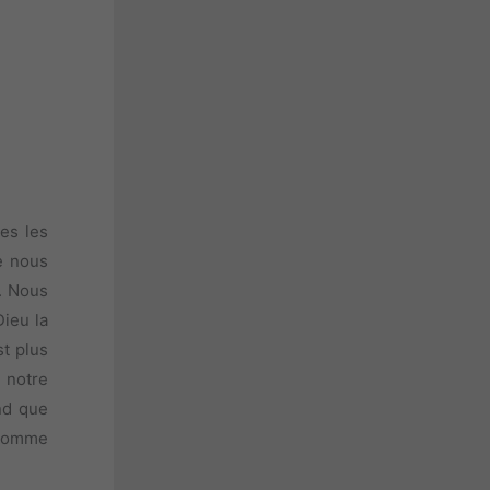
es les
e nous
. Nous
ieu la
t plus
 notre
nd que
, comme