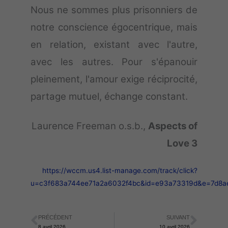
Nous ne sommes plus prisonniers de
notre conscience égocentrique, mais
en relation, existant avec l'autre,
avec les autres. Pour s'épanouir
pleinement, l'amour exige réciprocité,
partage mutuel, échange constant.
Laurence Freeman o.s.b.,
Aspects of
Love 3
https://wccm.us4.list-manage.com/track/click?
u=c3f683a744ee71a2a6032f4bc&id=e93a73319d&e=7d8a
PRÉCÉDENT
SUIVANT
Précédent
Suiva
8 avril 2026
10 avril 2026