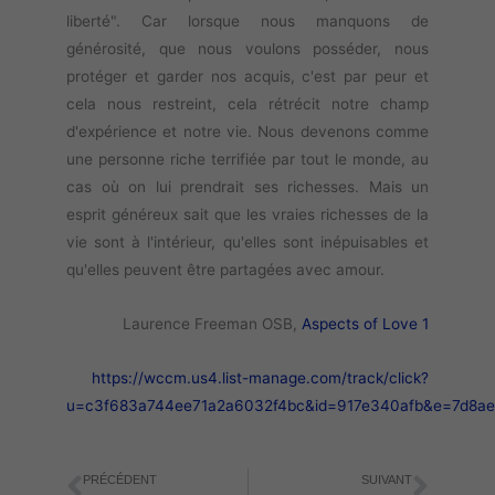
liberté". Car lorsque nous manquons de
générosité, que nous voulons posséder, nous
protéger et garder nos acquis, c'est par peur et
cela nous restreint, cela rétrécit notre champ
d'expérience et notre vie. Nous devenons comme
une personne riche terrifiée par tout le monde, au
cas où on lui prendrait ses richesses. Mais un
esprit généreux sait que les vraies richesses de la
vie sont à l'intérieur, qu'elles sont inépuisables et
qu'elles peuvent être partagées avec amour.
Laurence Freeman OSB,
Aspects of Love 1
https://wccm.us4.list-manage.com/track/click?
u=c3f683a744ee71a2a6032f4bc&id=917e340afb&e=7d8a
PRÉCÉDENT
SUIVANT