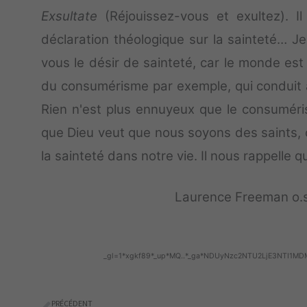
Exsultate
(Réjouissez-vous et exultez). Il
déclaration théologique sur la sainteté… Je 
vous le désir de sainteté, car le monde est
du consumérisme par exemple, qui conduit au 
Rien n'est plus ennuyeux que le consuméris
que Dieu veut que nous soyons des saints, c
la sainteté dans notre vie. Il nous rappelle q
Laurence Freeman o.s
_gl=1*xgkf89*_up*MQ..*_ga*NDUyNzc2NTU2LjE3NTI
PRÉCÉDENT