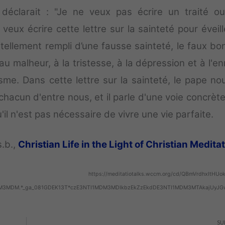
 déclarait : "Je ne veux pas écrire un traité o
veux écrire cette lettre sur la sainteté pour éveil
 tellement rempli d’une fausse sainteté, le faux bo
malheur, à la tristesse, à la dépression et à l'enn
me. Dans cette lettre sur la sainteté, le pape nou
hacun d'entre nous, et il parle d'une voie concrète
u'il n'est pas nécessaire de vivre une vie parfaite.
.b.,
Christian Life in the Light of Christian Medita
https://meditatiotalks.wccm.org/cd/QBmVrdhxItHUo
1MDM3MDM.*_ga_081GDEK13T*czE3NTI1MDM3MDIkbzEkZzEkdDE3NTI1MDM3MTAkajUyJ
SU