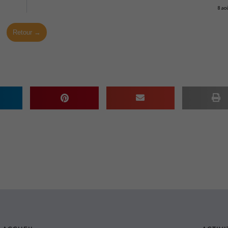
8 ao
Retour →