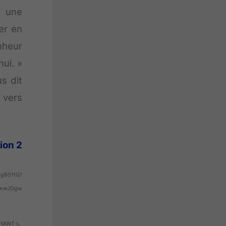
u une
ler en
nheur
ui. »
s dit
 vers
tion 2
kgBS1tQ?
GwwJGgw
IVANT