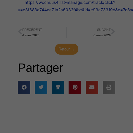
https://wccm.us4.list-manage.com/track/click?
u=c3f683a744ee71a2a6032f4bc&id=e93a73319d&e=7d8a
PRÉCÉDENT
SUIVANT
Précédent
Suiva
4 mars 2026
6 mars 2026
Retour →
Partager