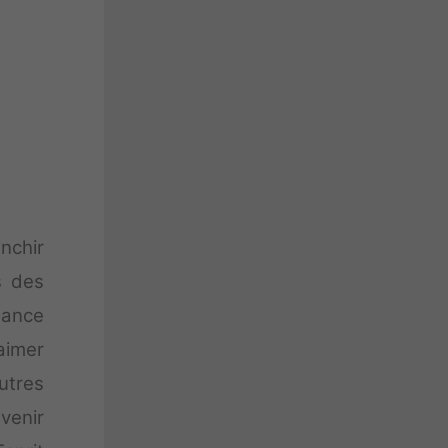
nchir
s des
lance
aimer
utres
venir