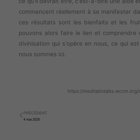
ce qu'il devrait être, c'est-à-dire une aide et
commencent réellement à se manifester dan
ces résultats sont les bienfaits et les fr
pouvons alors faire le lien et comprendre q
divinisation qui s'opère en nous, ce qui es
nous sommes ici.
https://meditatiotalks.wccm.o
PRÉCÉDENT
Précédent
4 mai 2025