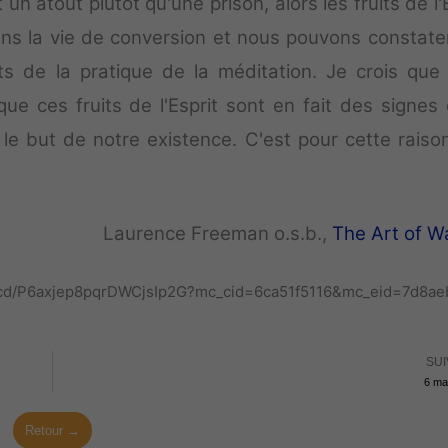
 un atout plutôt qu'une prison, alors les fruits de l'
s la vie de conversion et nous pouvons constate
uits de la pratique de la méditation. Je crois que
ue ces fruits de l'Esprit sont en fait des signes 
t le but de notre existence. C'est pour cette raiso
Laurence Freeman o.s.b.,
The Art of Wa
rg/cd/P6axjep8pqrDWCjsIp2G?mc_cid=6ca51f5116&mc_eid=7d8a
SUI
6 ma
Retour →