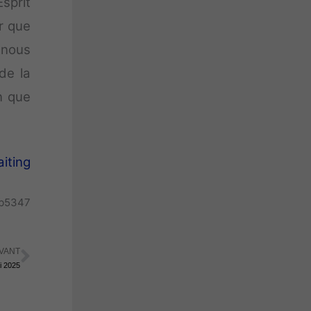
Esprit
r que
 nous
de la
n que
iting
eb5347
VANT
Suivant
i 2025