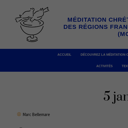
Aller
au
MÉDITATION CHRÉ
contenu
DES RÉGIONS FRA
(M
ACCUEIL
DÉCOUVREZ LA MÉDITATION 
ACTIVITÉS
TEX
5 ja
Marc Bellemare