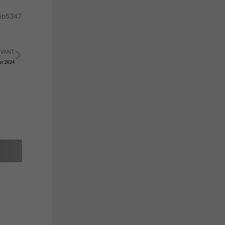
aeb5347
IVANT
Suivant
er 2024