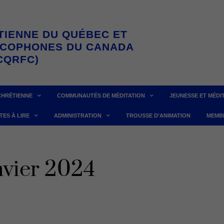
TIENNE DU QUÉBEC ET
NCOPHONES DU CANADA
CQRFC)
CHRÉTIENNE
COMMUNAUTÉS DE MÉDITATION
JEUNESSE ET MÉDI
TES À LIRE
ADMINISTRATION
TROUSSE D’ANIMATION
MEMB
nvier 2024