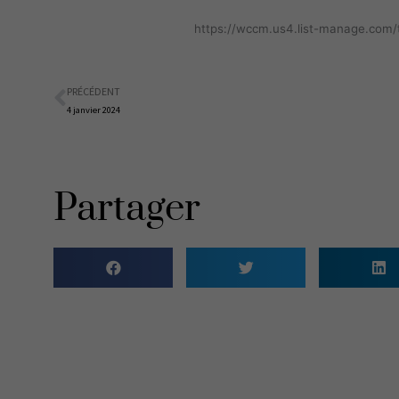
https://wccm.us4.list-manage.co
PRÉCÉDENT
Précédent
4 janvier 2024
Partager