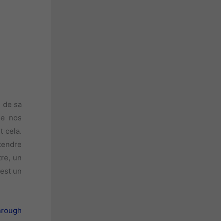
e de sa
de nos
t cela.
ntendre
tre, un
 est un
hrough