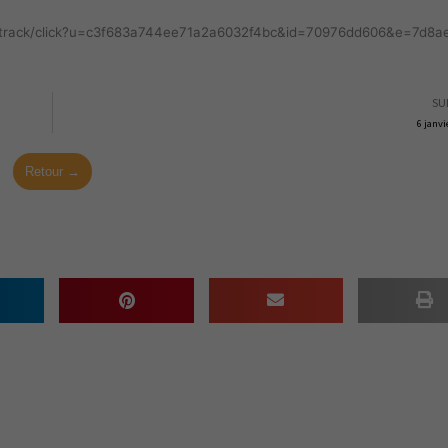
m/track/click?u=c3f683a744ee71a2a6032f4bc&id=70976dd606&e=7d8
SU
6 janvi
Retour →