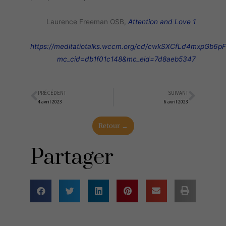
Laurence Freeman OSB,
Attention and Love 1
https://meditatiotalks.wccm.org/cd/cwkSXCfLd4mxpGb6p
mc_cid=db1f01c148&mc_eid=7d8aeb5347
PRÉCÉDENT
SUIVANT
Précédent
Suiva
4 avril 2023
6 avril 2023
Retour →
Partager