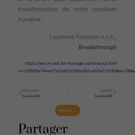
transformation de notre condition
humaine.
Laurence Freeman o.s.b.,
Breakthrough
https://wccm.us4.list-manage.com/track/click?
u=c3f683a744ee71a2a6032f4bc&id=e93a73319d&e=7d8a
PRÉCÉDENT
SUIVANT
Précédent
Suiva
3 janvier 2026
5 janvier 2026
Retour →
Partager