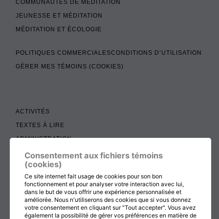
COMMUNAUTÉS DE MÉDITATION
JEUNESSE ET MÉDITATION
MÉDITATION ET ÉCOLOGIE
POLITIQUES COMMERCIALES
CONDITIONS D’UTILISATION
GÉRER MES TÉMOINS (COOKIES)
ACTIVITÉS
TEXTES À LIRE
ADMINISTRATION
BOUTIQUE
Consentement aux fichiers témoins
(cookies)
COTISATION, RENOUVELLEMENT ET ÉCHOS
Ce site internet fait usage de cookies pour son bon
DON
fonctionnement et pour analyser votre interaction avec lui,
dans le but de vous offrir une expérience personnalisée et
CONTACTEZ-NOUS
améliorée. Nous n'utiliserons des cookies que si vous donnez
votre consentement en cliquant sur "Tout accepter". Vous avez
également la possibilité de gérer vos préférences en matière de