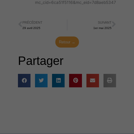
mc_cid=6ca51f5116&mc_eid=7d8aeb5347
PRÉCÉDENT
SUIVANT
Précédent
Suiva
29 avril 2025
1er mai 2025
Retour →
Partager