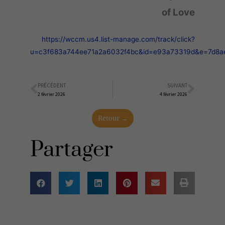
of Love
https://wccm.us4.list-manage.com/track/click?
u=c3f683a744ee71a2a6032f4bc&id=e93a73319d&e=7d8a
PRÉCÉDENT
SUIVANT
Précédent
Suiva
2 février 2026
4 février 2026
Retour →
Partager