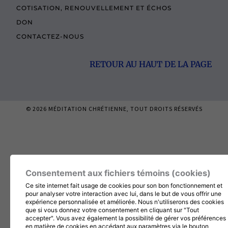
COTISATION, RENOUVELLEMENT ET ÉCHOS
DON
CONTACTEZ-NOUS
RETOUR AU HAUT DE LA PAGE
© 2026
MÉDITATION CHRÉTIENNE
, TOUT DROITS RÉSERVÉS
Consentement aux fichiers témoins (cookies)
Ce site internet fait usage de cookies pour son bon fonctionnement et
pour analyser votre interaction avec lui, dans le but de vous offrir une
expérience personnalisée et améliorée. Nous n'utiliserons des cookies
que si vous donnez votre consentement en cliquant sur "Tout
accepter". Vous avez également la possibilité de gérer vos préférences
en matière de cookies en accédant aux paramètres via le bouton