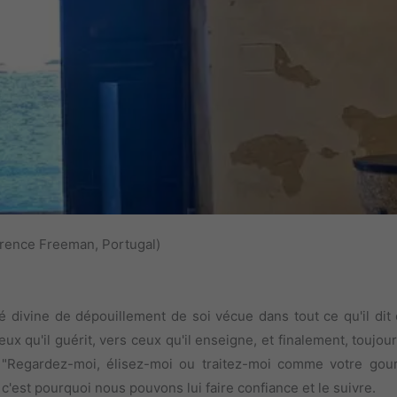
rence Freeman, Portugal)
divine de dépouillement de soi vécue dans tout ce qu'il dit e
x qu'il guérit, vers ceux qu'il enseigne, et finalement, toujou
 "Regardez-moi, élisez-moi ou traitez-moi comme votre gouro
'est pourquoi nous pouvons lui faire confiance et le suivre.