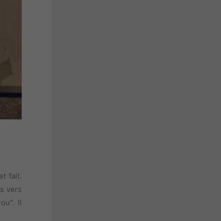
t fait.
rs vers
u". Il