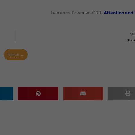
Laurence Freeman OSB,
Attention and 
SU
30 ao
Retour →