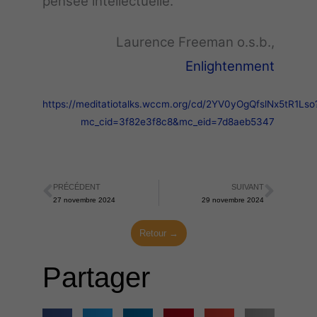
pensée intellectuelle.
Laurence Freeman o.s.b.,
Enlightenment
https://meditatiotalks.wccm.org/cd/2YV0yOgQfslNx5tR1Lso
mc_cid=3f82e3f8c8&mc_eid=7d8aeb5347
PRÉCÉDENT
SUIVANT
Précédent
Suiva
27 novembre 2024
29 novembre 2024
Retour →
Partager