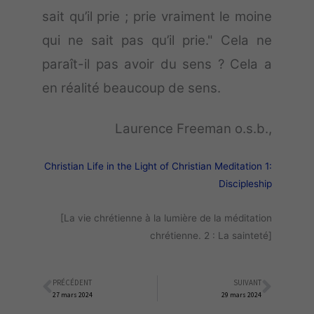
sait qu’il prie ; prie vraiment le moine
qui ne sait pas qu’il prie." Cela ne
paraît-il pas avoir du sens ? Cela a
en réalité beaucoup de sens.
Laurence Freeman o.s.b.,
Christian Life in the Light of Christian Meditation 1:
Discipleship
[La vie chrétienne à la lumière de la méditation
chrétienne. 2 : La sainteté]
PRÉCÉDENT
SUIVANT
Précédent
Suiva
27 mars 2024
29 mars 2024