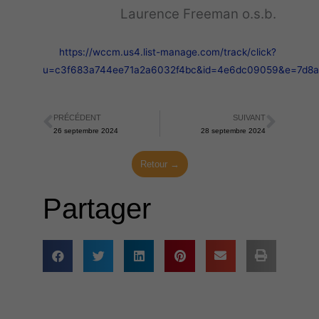
Laurence Freeman o.s.b.
https://wccm.us4.list-manage.com/track/click?
u=c3f683a744ee71a2a6032f4bc&id=4e6dc09059&e=7d8
PRÉCÉDENT
SUIVANT
Précédent
Suiva
26 septembre 2024
28 septembre 2024
Retour →
Partager