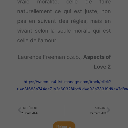
vraie moralité, celle de faire
naturellement ce qui est juste, non
pas en suivant des règles, mais en
vivant selon la seule morale qui est
celle de l'amour.
Laurence Freeman o.s.b.,
Aspects of
Love 2
https://wccm.us4.list-manage.com/track/click?
u=c3f683a744ee71a2a6032f4bc&id=e93a73319d&e=7d8a
PRÉCÉDENT
SUIVANT
Précédent
Suiva
25 mars 2026
27 mars 2026
Retour →