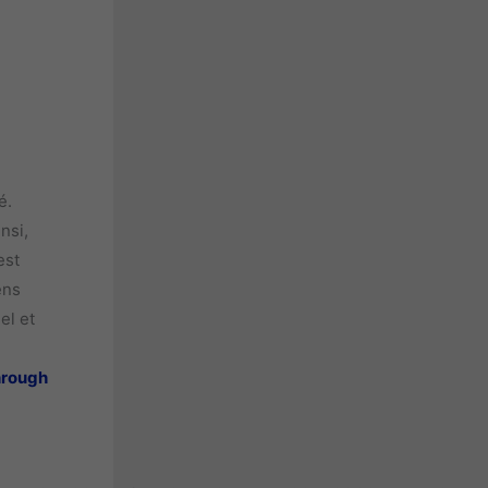
é.
nsi,
est
ens
el et
hrough