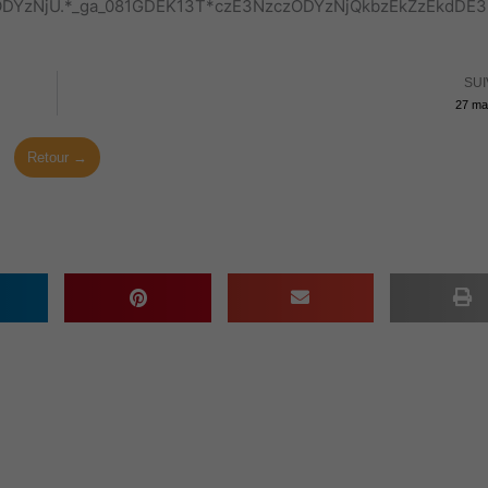
zczODYzNjU.*_ga_081GDEK13T*czE3NzczODYzNjQkbzEkZzE
SUI
27 ma
Retour →