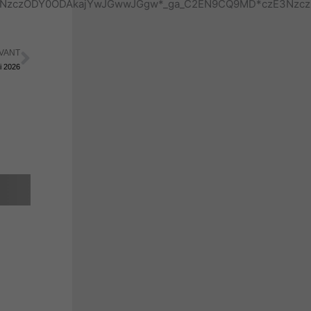
kdDE3NzczODY0ODAkajYwJGwwJGgw*_ga_C2EN9CQ9MD*czE3N
VANT
Suivant
i 2026