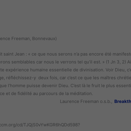
urence Freeman, Bonnevaux)
t Jean : « ce que nous serons n’a pas encore été manifest
ons semblables car nous le verrons tel qu’il est. » (1 Jn 3, 2) Ai
tte expérience humaine essentielle de divinisation. Voir Dieu, c’
e, réfléchissez-y deux fois, car c’est ce que les maîtres chréti
ue l’homme puisse devenir Dieu. C’est là le fruit le plus essenti
e et de fidélité au parcours de la méditation.
Laurence Freeman o.s.b.,
Breakt
s.wccm.org/cd/TJQjS0vYwKGR6hQDd598?