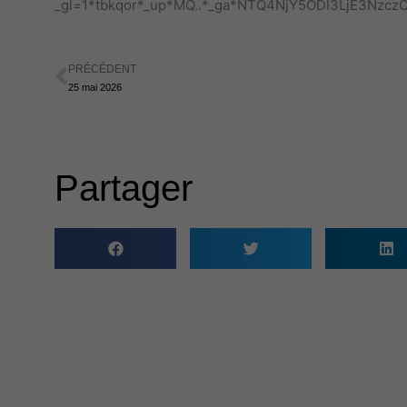
_gl=1*tbkqor*_up*MQ..*_ga*NTQ4NjY5ODI3LjE3N
PRÉCÉDENT
Précédent
25 mai 2026
Partager