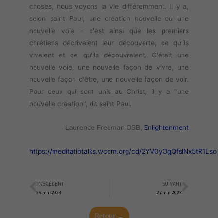
choses, nous voyons la vie différemment. Il y a,
selon saint Paul, une création nouvelle ou une
nouvelle voie - c'est ainsi que les premiers
chrétiens décrivaient leur découverte, ce qu'ils
vivaient et ce qu'ils découvraient. C'était une
nouvelle voie, une nouvelle façon de vivre, une
nouvelle façon d'être, une nouvelle façon de voir.
Pour ceux qui sont unis au Christ, il y a "une
nouvelle création", dit saint Paul.
Laurence Freeman OSB,
Enlightenment
https://meditatiotalks.wccm.org/cd/2YV0yOgQfslNx5tR1Lso
PRÉCÉDENT
SUIVANT
Précédent
Suiva
25 mai 2023
27 mai 2023
Retour →