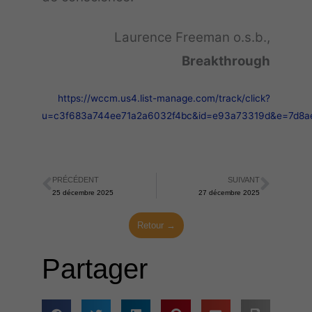
Laurence Freeman o.s.b.,
Breakthrough
https://wccm.us4.list-manage.com/track/click?
u=c3f683a744ee71a2a6032f4bc&id=e93a73319d&e=7d8a
PRÉCÉDENT
SUIVANT
Précédent
Suiva
25 décembre 2025
27 décembre 2025
Retour →
Partager