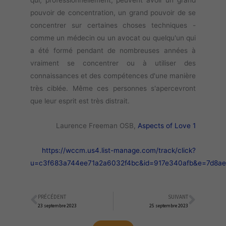
qui, professionnellement, peuvent avoir un grand
pouvoir de concentration, un grand pouvoir de se
concentrer sur certaines choses techniques -
comme un médecin ou un avocat ou quelqu'un qui
a été formé pendant de nombreuses années à
vraiment se concentrer ou à utiliser des
connaissances et des compétences d'une manière
très ciblée. Même ces personnes s'apercevront
que leur esprit est très distrait.
Laurence Freeman OSB,
Aspects of Love 1
https://wccm.us4.list-manage.com/track/click?
u=c3f683a744ee71a2a6032f4bc&id=917e340afb&e=7d8a
PRÉCÉDENT
SUIVANT
Précédent
Suiva
23 septembre 2023
25 septembre 2023