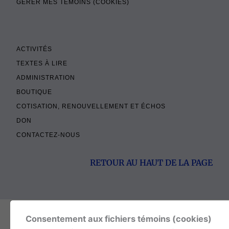
GÉRER MES TÉMOINS (COOKIES)
ACTIVITÉS
TEXTES À LIRE
ADMINISTRATION
BOUTIQUE
COTISATION, RENOUVELLEMENT ET ÉCHOS
DON
CONTACTEZ-NOUS
RETOUR AU HAUT DE LA PAGE
© 2026
MÉDITATION CHRÉTIENNE
, TOUT DROITS RÉSERVÉS
Consentement aux fichiers témoins (cookies)