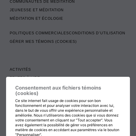
COMMUNAUTÉS DE MÉDITATION
JEUNESSE ET MÉDITATION
MÉDITATION ET ÉCOLOGIE
POLITIQUES COMMERCIALES
CONDITIONS D’UTILISATION
GÉRER MES TÉMOINS (COOKIES)
ACTIVITÉS
TEXTES À LIRE
ADMINISTRATION
Consentement aux fichiers témoins
(cookies)
BOUTIQUE
Ce site internet fait usage de cookies pour son bon
COTISATION, RENOUVELLEMENT ET ÉCHOS
fonctionnement et pour analyser votre interaction avec lui,
dans le but de vous offrir une expérience personnalisée et
DON
améliorée. Nous n'utiliserons des cookies que si vous donnez
votre consentement en cliquant sur "Tout accepter". Vous
CONTACTEZ-NOUS
avez également la possibilité de gérer vos préférences en
matière de cookies en accédant aux paramètres via le bouton
"Personnaliser".