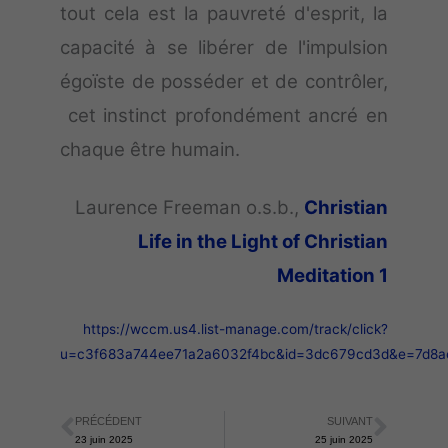
tout cela est la pauvreté d'esprit, la
capacité à se libérer de l'impulsion
égoïste de posséder et de contrôler,
cet instinct profondément ancré en
chaque être humain.
Laurence Freeman o.s.b.,
Christian
Life in the Light of Christian
Meditation 1
https://wccm.us4.list-manage.com/track/click?
u=c3f683a744ee71a2a6032f4bc&id=3dc679cd3d&e=7d8a
PRÉCÉDENT
SUIVANT
Précédent
Suiva
23 juin 2025
25 juin 2025