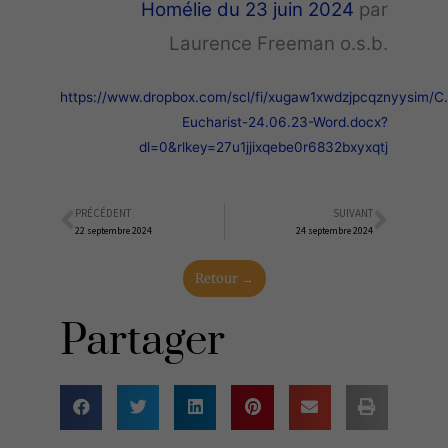
Homélie du 23 juin 2024
par
Laurence Freeman o.s.b.
https://www.dropbox.com/scl/fi/xugaw1xwdzjpcqznyysim/C.
Eucharist-24.06.23-Word.docx?
dl=0&rlkey=27u1jjixqebe0r6832bxyxqtj
PRÉCÉDENT
SUIVANT
Précédent
Suiva
22 septembre 2024
24 septembre 2024
Retour →
Partager