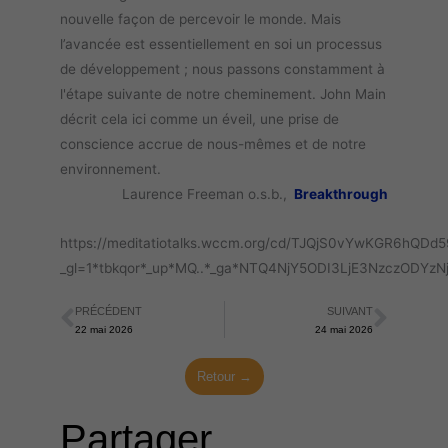
nouvelle façon de percevoir le monde. Mais
l’avancée est essentiellement en soi un processus
de développement ; nous passons constamment à
l'étape suivante de notre cheminement. John Main
décrit cela ici comme un éveil, une prise de
conscience accrue de nous-mêmes et de notre
environnement.
Laurence Freeman o.s.b.,
Breakthrough
https://meditatiotalks.wccm.org/cd/TJQjS0vYwKGR6hQDd
_gl=1*tbkqor*_up*MQ..*_ga*NTQ4NjY5ODI3LjE3NzczO
PRÉCÉDENT
SUIVANT
Précédent
Suiva
22 mai 2026
24 mai 2026
Retour →
Partager