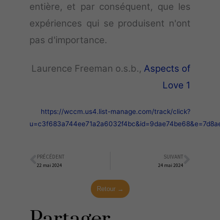
entière, et par conséquent, que les
expériences qui se produisent n'ont
pas d'importance.
Laurence Freeman o.s.b.,
Aspects of
Love 1
https://wccm.us4.list-manage.com/track/click?
u=c3f683a744ee71a2a6032f4bc&id=9dae74be68&e=7d8a
PRÉCÉDENT
SUIVANT
Précédent
Suiva
22 mai 2024
24 mai 2024
Retour →
Partager