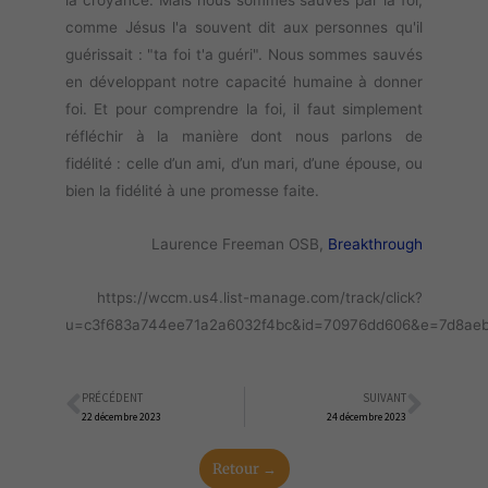
la croyance. Mais nous sommes sauvés par la foi,
comme Jésus l'a souvent dit aux personnes qu'il
guérissait : "ta foi t'a guéri". Nous sommes sauvés
en développant notre capacité humaine à donner
foi. Et pour comprendre la foi, il faut simplement
réfléchir à la manière dont nous parlons de
fidélité : celle d’un ami, d’un mari, d’une épouse, ou
bien la fidélité à une promesse faite.
Laurence Freeman OSB,
Breakthrough
https://wccm.us4.list-manage.com/track/click?
u=c3f683a744ee71a2a6032f4bc&id=70976dd606&e=7d8ae
PRÉCÉDENT
SUIVANT
Précédent
Suiva
22 décembre 2023
24 décembre 2023
Retour →