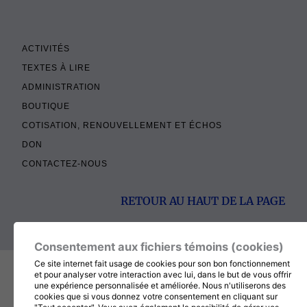
ACTIVITÉS
TEXTES À LIRE
ADMINISTRATION
BOUTIQUE
COTISATION, RENOUVELLEMENT ET ÉCHOS
DON
CONTACTEZ-NOUS
RETOUR AU HAUT DE LA PAGE
Consentement aux fichiers témoins (cookies)
© 2026
MÉDITATION CHRÉTIENNE
, TOUT DROITS RÉSERVÉS
Ce site internet fait usage de cookies pour son bon fonctionnement
et pour analyser votre interaction avec lui, dans le but de vous offrir
une expérience personnalisée et améliorée. Nous n'utiliserons des
cookies que si vous donnez votre consentement en cliquant sur