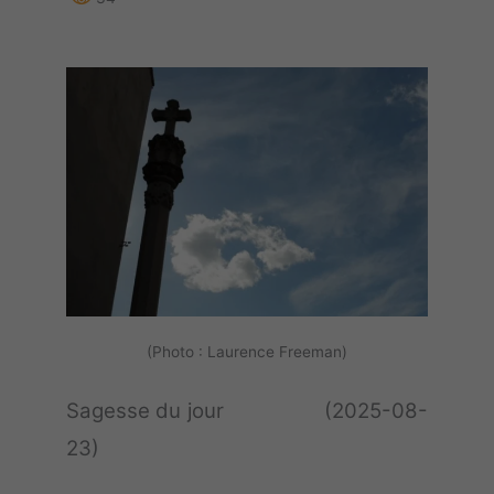
(Photo : Laurence Freeman)
Sagesse du jour (2025-08-
23)