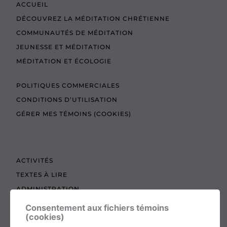
ACCUEIL
DÉCOUVREZ LA MÉDITATION CHRÉTIENNE
COMMUNAUTÉS DE MÉDITATION
JEUNESSE ET MÉDITATION
MÉDITATION ET ÉCOLOGIE
POLITIQUES COMMERCIALES
CONDITIONS D’UTILISATION
GÉRER MES TÉMOINS (COOKIES)
ACTIVITÉS
TEXTES À LIRE
ADMINISTRATION
BOUTIQUE
Consentement aux fichiers témoins
(cookies)
COTISATION, RENOUVELLEMENT ET ÉCHOS