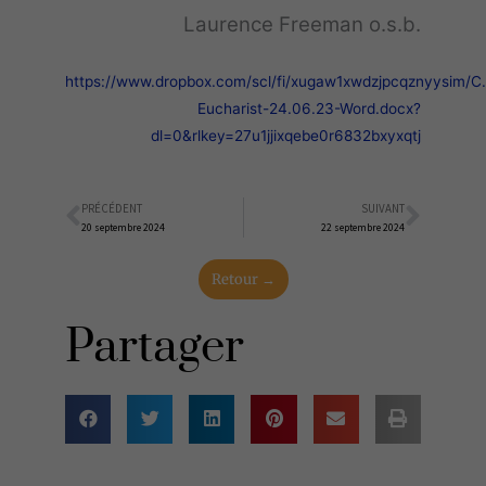
Laurence Freeman o.s.b.
https://www.dropbox.com/scl/fi/xugaw1xwdzjpcqznyysim/C.
Eucharist-24.06.23-Word.docx?
dl=0&rlkey=27u1jjixqebe0r6832bxyxqtj
PRÉCÉDENT
SUIVANT
Précédent
Suiva
20 septembre 2024
22 septembre 2024
Retour →
Partager