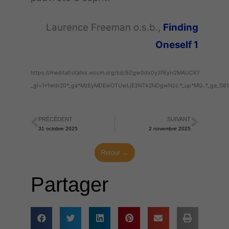
Laurence Freeman o.s.b.,
Finding
Oneself 1
https://meditatiotalks.wccm.org/cd/9Zgw0dx0y3f6yH2MAUCK?
_gl=1*1wdr20*_ga*MzEyMDEwOTUwLjE3NTk2NDgwNzc.*_up*MQ..*_g
PRÉCÉDENT
SUIVANT
Précédent
Suiva
31 octobre 2025
2 novembre 2025
Retour →
Partager