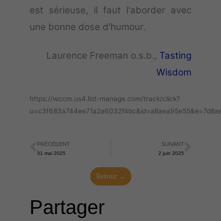
est sérieuse, il faut l'aborder avec
une bonne dose d'humour.
Laurence Freeman o.s.b.,
Tasting
Wisdom
https://wccm.us4.list-manage.com/track/click?
u=c3f683a744ee71a2a6032f4bc&id=a8aea95e55&e=7d8a
PRÉCÉDENT
SUIVANT
Précédent
Suiva
31 mai 2025
2 juin 2025
Retour →
Partager