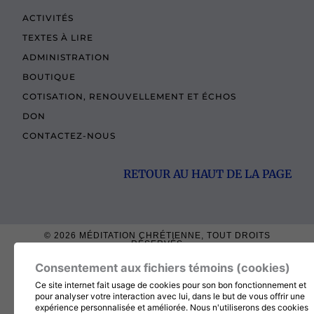
ACTIVITÉS
TEXTES À LIRE
ADMINISTRATION
BOUTIQUE
COTISATION, RENOUVELLEMENT ET ÉCHOS
DON
CONTACTEZ-NOUS
RETOUR AU HAUT DE LA PAGE
© 2026
MÉDITATION CHRÉTIENNE
, TOUT DROITS
RÉSERVÉS
Consentement aux fichiers témoins (cookies)
Ce site internet fait usage de cookies pour son bon fonctionnement et
pour analyser votre interaction avec lui, dans le but de vous offrir une
expérience personnalisée et améliorée. Nous n'utiliserons des cookies