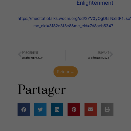
Enlightenment
https://meditatiotalks.wccm.org/cd/2YV0yOgQfslNx5tR1Lso
mc_cid=3f82e3f8c8&mc_eid=7d8aeb5347
PRÉCÉDENT
SUIVANT
Précédent
Suiva
18 décembre 2024
20 décembre 2024
Retour →
Partager