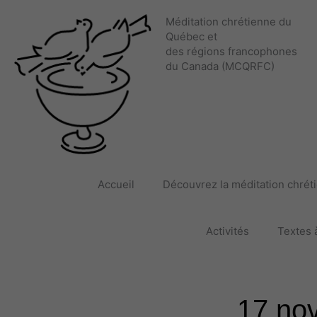
Aller
Méditation chrétienne du
au
Québec et
contenu
des régions francophones
du Canada (MCQRFC)
Accueil
Découvrez la méditation chrét
Activités
Textes à
17 no