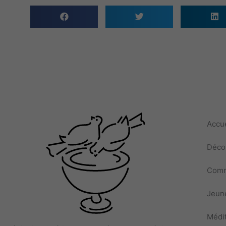
Accue
Décou
Comm
Jeune
Médit