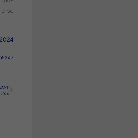
 nous
le se
 2024
eb5347
VANT
Suivant
 2024