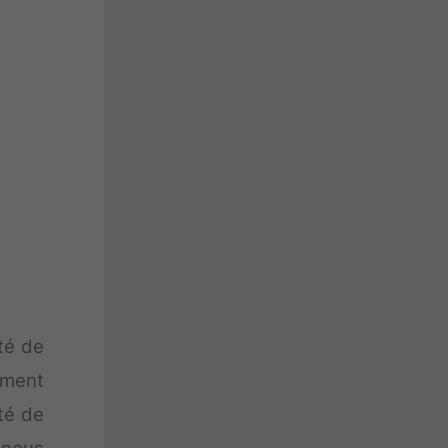
té de
ement
té de