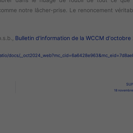
mbrer dans le nuage de l’oubli de tout ce que
comme notre lâcher-prise. Le renoncement véritab
.s.b.,
Bulletin d'information de la WCCM d'octobre
ditatio/docs/,_oct2024_web?mc_cid=6a6428e963&mc_eid=7d8a
SUI
18 novembre
Retour →