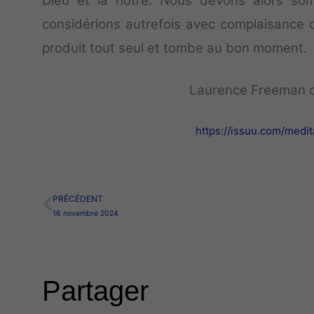
Dieu et la nôtre. Nous devons alors so
considérions autrefois avec complaisance 
produit tout seul et tombe au bon moment.
Laurence Freeman o
https://issuu.com/me
PRÉCÉDENT
Précédent
16 novembre 2024
Partager