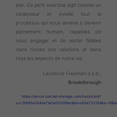
soir. Ce petit exercice agit comme un
catalyseur et éveille tout le
processus qui nous amène à devenir
pleinement humain, capables de
nous engager et de rester fidèles
dans toutes nos relations et dans
tous les aspects de notre vie.
Laurence Freeman o.s.b.,
Breakthrough
https://wccm.us4.list-manage.com/track/click?
u=c3f683a744ee71a2a6032f4bc&id=e93a73319d&e=7d8a