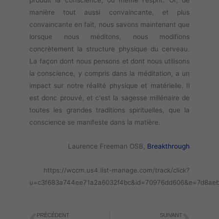
produit la conscience, ou même l'esprit. Or, de
manière tout aussi convaincante, et plus
convaincante en fait, nous savons maintenant que
lorsque nous méditons, nous modifions
concrètement la structure physique du cerveau.
La façon dont nous pensons et dont nous utilisons
la conscience, y compris dans la méditation, a un
impact sur notre réalité physique et matérielle. Il
est donc prouvé, et c'est la sagesse millénaire de
toutes les grandes traditions spirituelles, que la
conscience se manifeste dans la matière.
Laurence Freeman OSB,
Breakthrough
https://wccm.us4.list-manage.com/track/click?
u=c3f683a744ee71a2a6032f4bc&id=70976dd606&e=7d8ae
PRÉCÉDENT
SUIVANT