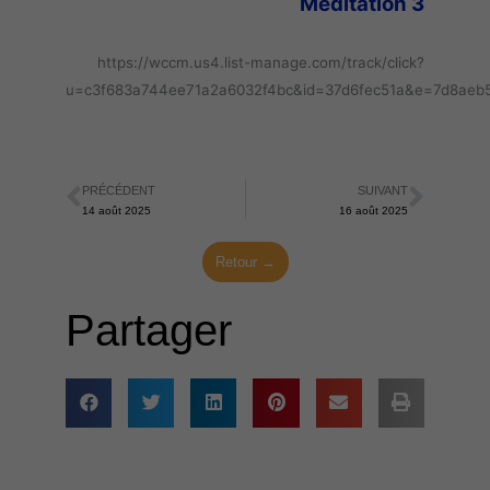
Meditation 3
https://wccm.us4.list-manage.com/track/click?
u=c3f683a744ee71a2a6032f4bc&id=37d6fec51a&e=7d8aeb
PRÉCÉDENT
SUIVANT
Précédent
Suiva
14 août 2025
16 août 2025
Retour →
Partager