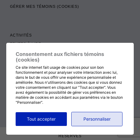
GÉRER MES TÉMOINS (COOKIES)
ACTIVITÉS
TEXTES À LIRE
ADMINISTRATION
Consentement aux fichiers témoins
(cookies)
BOUTIQUE
Ce site internet fait usage de cookies pour son bon
COTISATION, RENOUVELLEMENT ET ÉCHOS
fonctionnement et pour analyser votre interaction avec lui,
dans le but de vous offrir une expérience personnalisée et
DON
améliorée. Nous n'utiliserons des cookies que si vous donnez
votre consentement en cliquant sur "Tout accepter". Vous
CONTACTEZ-NOUS
avez également la possibilité de gérer vos préférences en
matière de cookies en accédant aux paramètres via le bouton
"Personnaliser".
RETOUR AU HAUT DE LA PAGE
Tout accepter
Personnaliser
© 2026
MÉDITATION CHRÉTIENNE
, TOUT DROITS
RÉSERVÉS