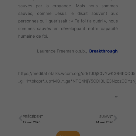
sauvés par la croyance. Mais nous sommes
sauvés, comme Jésus le disait souvent aux
personnes qu'il guérissait : « Ta foi t'a guéri », nous
sommes sauvés en développant notre capacité
humaine de foi.
Laurence Freeman o.s.b.,
Breakthrough
https://meditatiotalks.wccm.org/cd/TJQjS0vYwKGR6hQDd
_gl=1*tbkqor*_up*MQ..*_ga*NTQ4NjY5ODI3LjE3NzczO
w
PRÉCÉDENT
SUIVANT
Précédent
Suiva
12 mai 2026
14 mai 2026