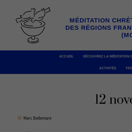
Aller
au
MÉDITATION CHRÉ
contenu
DES RÉGIONS FRA
(M
ACCUEIL
DÉCOUVREZ LA MÉDITATION 
ACTIVITÉS
TEX
12 no
Marc Bellemare