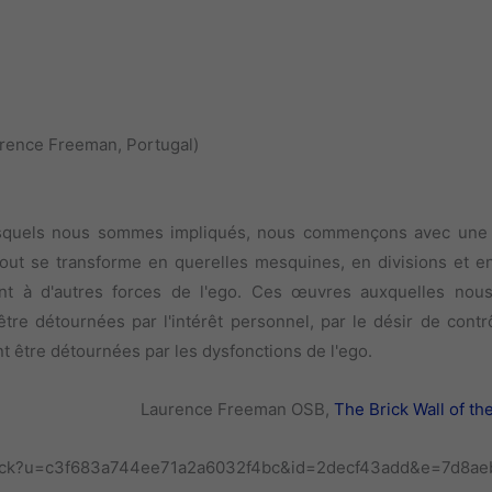
rence Freeman, Portugal)
 lesquels nous sommes impliqués, nous commençons avec une 
, tout se transforme en querelles mesquines, en divisions et e
nt à d'autres forces de l'ego. Ces œuvres auxquelles nou
 détournées par l'intérêt personnel, par le désir de contrô
nt être détournées par les dysfonctions de l'ego.
Laurence Freeman OSB,
The Brick Wall of th
k/click?u=c3f683a744ee71a2a6032f4bc&id=2decf43add&e=7d8a