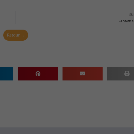
SU
13 novembr
Retour →