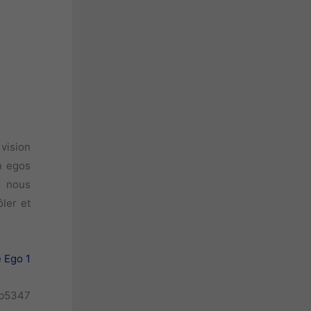
vision
n egos
s nous
ler et
e Ego 1
eb5347