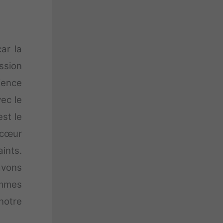
ar la
ssion
ience
vec le
st le
 cœur
ints.
avons
ommes
notre