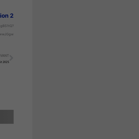
tion 2
kgBS1tQ?
GwwJGgw
IVANT
Suivant
ût 2025