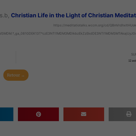
s.b,
Christian Life in the Light of Christian Medita
https://meditatiotalks.wccm.org/cd/QBmVrdhxItHUo
1MDM3MDM.*_ga_081GDEK13T*czE3NTI1MDM3MDIkbzEkZzEkdDE3NTI1MDM3MTAkajUyJ
SU
12 ao
Retour →