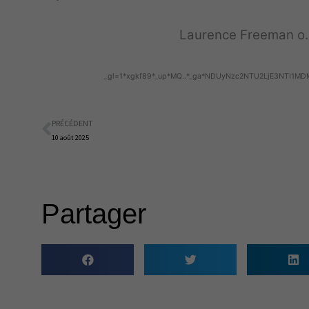
Laurence Freeman o.
_gl=1*xgkf89*_up*MQ..*_ga*NDUyNzc2NTU2LjE3NTI
PRÉCÉDENT
Précédent
10 août 2025
Partager