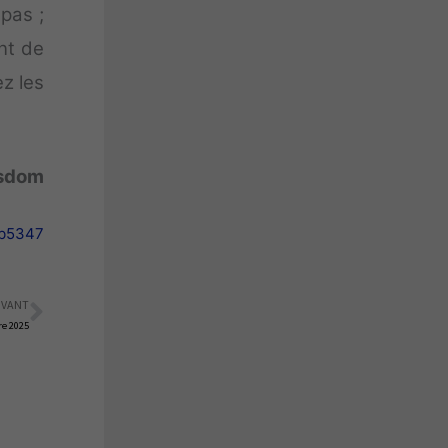
 pas ;
nt de
z les
sdom
eb5347
IVANT
Suivant
e 2025