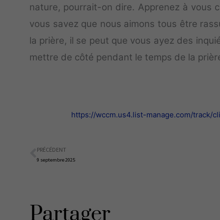
nature, pourrait-on dire. Apprenez à vous co
vous savez que nous aimons tous être rass
la prière, il se peut que vous ayez des inqu
mettre de côté pendant le temps de la prièr
https://wccm.us4.list-manage.com/trac
PRÉCÉDENT
Précédent
9 septembre 2025
Partager