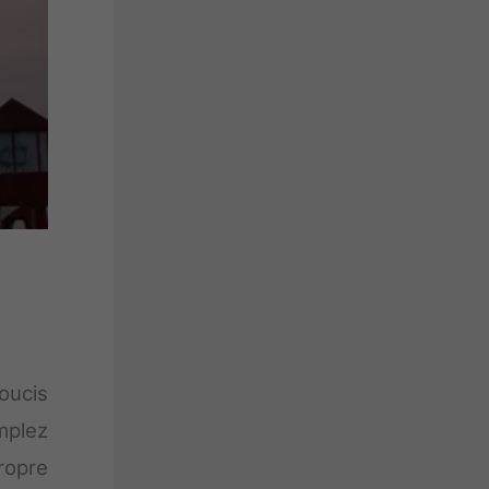
oucis
mplez
ropre