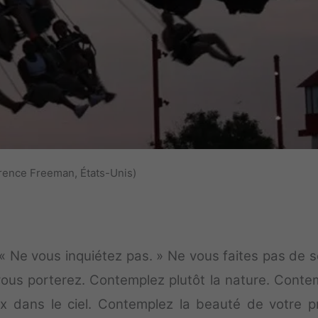
urence Freeman, États-Unis)
 « Ne vous inquiétez pas. » Ne vous faites pas de s
us porterez. Contemplez plutôt la nature. Conte
x dans le ciel. Contemplez la beauté de votre p