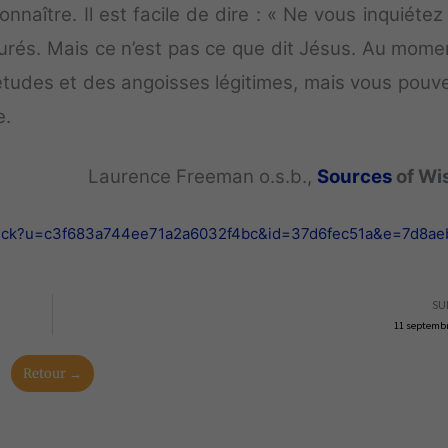
nnaître. Il est facile de dire : « Ne vous inquiétez
urés. Mais ce n’est pas ce que dit Jésus. Au mome
iétudes et des angoisses légitimes, mais vous pouve
e.
Laurence Freeman o.s.b.,
Sources
of Wi
k/click?u=c3f683a744ee71a2a6032f4bc&id=37d6fec51a&e=7d8a
SU
11 septembr
Retour →