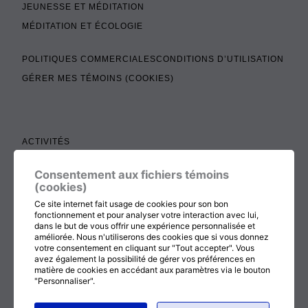
JEUNESSE ET MÉDITATION
MÉDITATION ET ÉCOLOGIE
POLITIQUES COMMERCIALES
CONDITIONS D’UTILISATION
GÉRER MES TÉMOINS (COOKIES)
ACTIVITÉS
TEXTES À LIRE
Consentement aux fichiers témoins
ADMINISTRATION
(cookies)
BOUTIQUE
Ce site internet fait usage de cookies pour son bon
fonctionnement et pour analyser votre interaction avec lui,
COTISATION, RENOUVELLEMENT ET ÉCHOS
dans le but de vous offrir une expérience personnalisée et
améliorée. Nous n'utiliserons des cookies que si vous donnez
DON
votre consentement en cliquant sur "Tout accepter". Vous
CONTACTEZ-NOUS
avez également la possibilité de gérer vos préférences en
matière de cookies en accédant aux paramètres via le bouton
"Personnaliser".
RETOUR AU HAUT DE LA PAGE