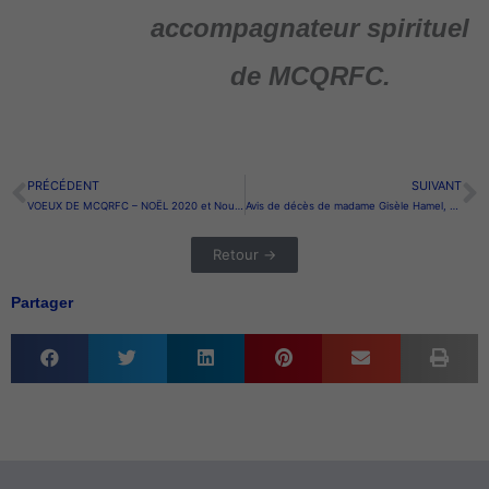
accompagnateur spirituel
de MCQRFC.
PRÉCÉDENT
SUIVANT
Précédent
S
VOEUX DE MCQRFC – NOËL 2020 et Nouvelle année 2021
Avis de décès de madame Gisèle Hamel, méditante de Québec
Retour →
Partager