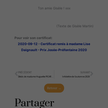
Ton amie Gisèle ! xxx
(Texte de Gisèle Martin)
Pour voir son certificat:
2020-09-12 - Certificat remis à madame Lise
Daignault - Prix Josée-Préfontaine 2020
PRÉCÉDENT
SUIVANT
Précédent
Suiva
Décès de madame Huguette PICARD LAPORTE, méditante
Infolettre de l’automne 2020
Retour →
Partager