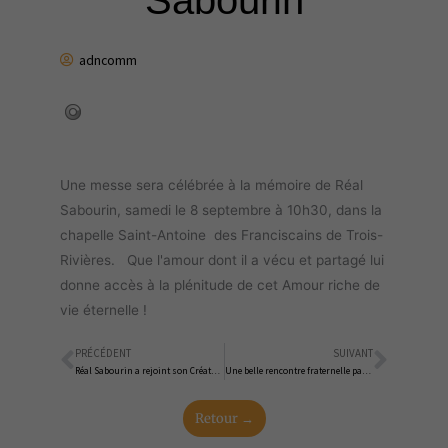
Sabourin
adncomm
Une messe sera célébrée à la mémoire de Réal
Sabourin, samedi le 8 septembre à 10h30, dans la
chapelle Saint-Antoine des Franciscains de Trois-
Rivières. Que l'amour dont il a vécu et partagé lui
donne accès à la plénitude de cet Amour riche de
vie éternelle !
PRÉCÉDENT
SUIVANT
Précédent
Suiva
Réal Sabourin a rejoint son Créateur
Une belle rencontre fraternelle par un beau dimanche de juin
Retour →