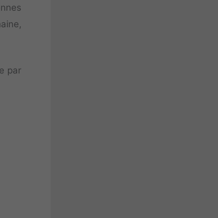
onnes
aine,
e par