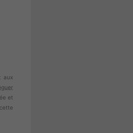
t aux
éguer
ée et
 cette