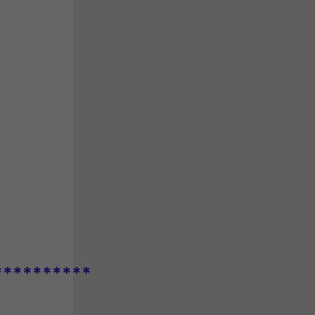
**********