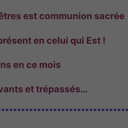
ncêtres est communion sacrée
ésent en celui qui Est !
ns en ce mois
ivants et trépassés…
********************************