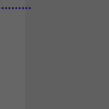
**********