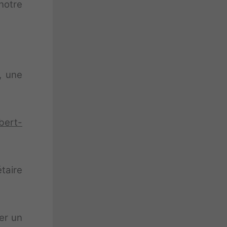
notre
.
, une
bert-
étaire
er un