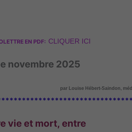
CLIQUER ICI
OLET
TRE EN PDF:
 de novembre 2025
par Louise Hébert-Saindon, méd
********************************
re vie et mort, entre