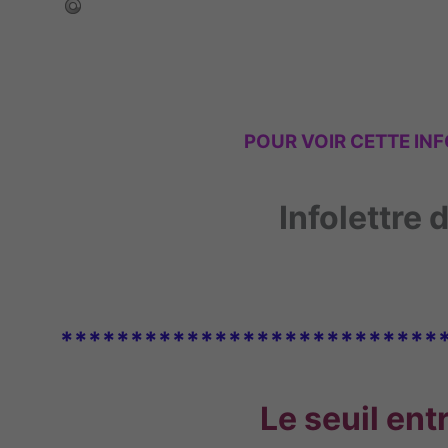
POUR VOIR CETTE
INF
Infolettre
***************************
Le seuil ent