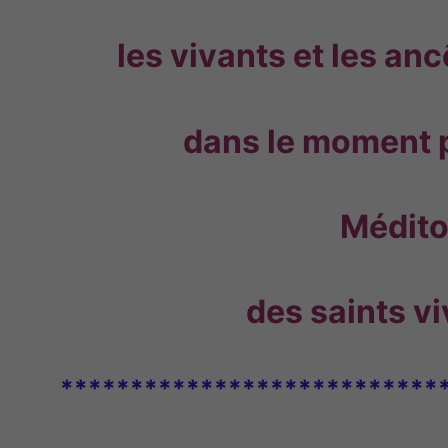
les vivants et les a
dans le moment pr
Médito
des saints v
***************************