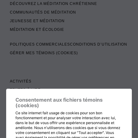
DÉCOUVREZ LA MÉDITATION CHRÉTIENNE
COMMUNAUTÉS DE MÉDITATION
JEUNESSE ET MÉDITATION
MÉDITATION ET ÉCOLOGIE
POLITIQUES COMMERCIALES
CONDITIONS D’UTILISATION
GÉRER MES TÉMOINS (COOKIES)
ACTIVITÉS
TEXTES À LIRE
ADMINISTRATION
Consentement aux fichiers témoins
(cookies)
BOUTIQUE
Ce site internet fait usage de cookies pour son bon
COTISATION, RENOUVELLEMENT ET ÉCHOS
fonctionnement et pour analyser votre interaction avec lui,
dans le but de vous offrir une expérience personnalisée et
DON
améliorée. Nous n'utiliserons des cookies que si vous donnez
votre consentement en cliquant sur "Tout accepter". Vous
CONTACTEZ-NOUS
avez également la possibilité de gérer vos préférences en