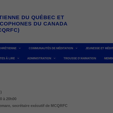
TIENNE DU QUÉBEC ET
NCOPHONES DU CANADA
CQRFC)
CHRÉTIENNE
COMMUNAUTÉS DE MÉDITATION
JEUNESSE ET MÉDI
TES À LIRE
ADMINISTRATION
TROUSSE D’ANIMATION
MEMB
)
0 à 20h00
emare, secrétaire exécutif de MCQRFC