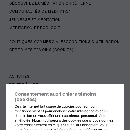
DÉCOUVREZ LA MÉDITATION CHRÉTIENNE
COMMUNAUTÉS DE MÉDITATION
JEUNESSE ET MÉDITATION
MÉDITATION ET ÉCOLOGIE
POLITIQUES COMMERCIALES
CONDITIONS D’UTILISATION
GÉRER MES TÉMOINS (COOKIES)
ACTIVITÉS
TEXTES À LIRE
ADMINISTRATION
Consentement aux fichiers témoins
(cookies)
BOUTIQUE
Ce site internet fait usage de cookies pour son bon
COTISATION, RENOUVELLEMENT ET ÉCHOS
fonctionnement et pour analyser votre interaction avec lui,
dans le but de vous offrir une expérience personnalisée et
DON
améliorée. Nous n'utiliserons des cookies que si vous donnez
votre consentement en cliquant sur "Tout accepter". Vous
CONTACTEZ-NOUS
avez également la possibilité de gérer vos préférences en