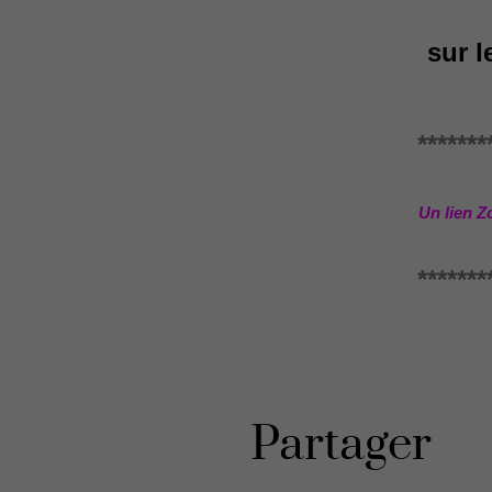
sur 
*******
Un lien Zo
*******
Partager