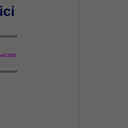
ici
*******
ril 2023.
*******