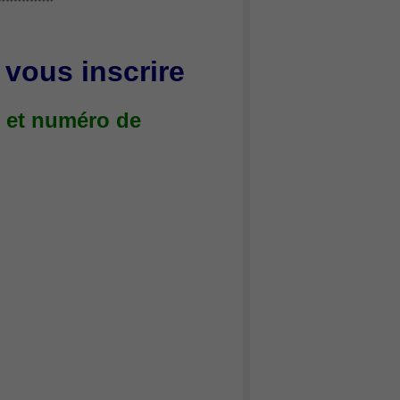
*******
t vous inscrire
e et numéro de