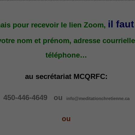
**************************************************
il fau
mais pour recevoir le lien Zoom,
votre nom et prénom, adresse courriell
téléphone…
au secrétariat MCQRFC:
450-446-4649 ou
info@meditationchretienne.ca
ou