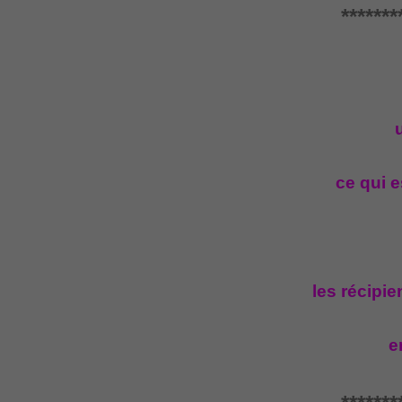
*******
u
ce qui e
les récipi
e