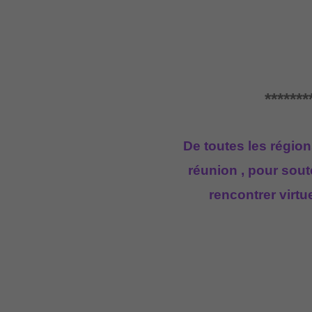
*******
De toutes les région
réunion ,
pour soute
rencontrer virt