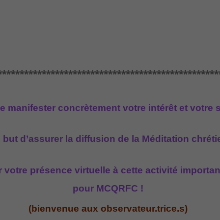
**************************************************
e manifester concrètement votre intérêt et votre 
 but d’assurer la diffusion de la Méditation chrét
r votre présence virtuelle à cette activité importa
pour MCQRFC !
(bienvenue aux observateur.trice.s)