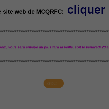
cliquer 
le site web de MCQRFC:
**************************************************
om, vous sera envoyé au plus tard la veille, soit le vendredi 28 av
**************************************************
Retour →