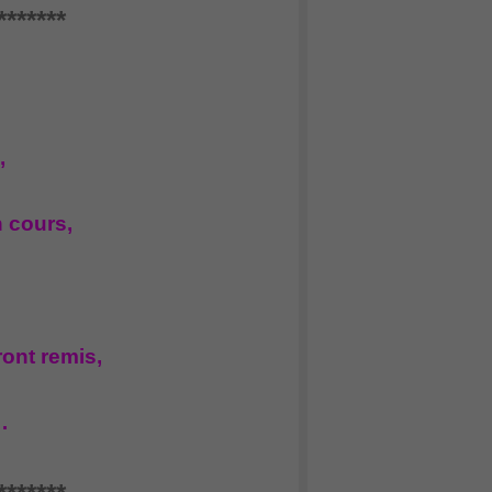
*******
,
n cours,
ont remis,
…