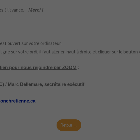
es à l’avance.
Merci !
est ouvert sur votre ordinateur.
ligne sur votre ordi, il faut aller en haut à droite et cliquer sur le bouton «
e lien pour nous rejoindre par ZOOM
:
 / Marc Bellemare, secrétaire exécutif
ionchretienne.ca
Retour →