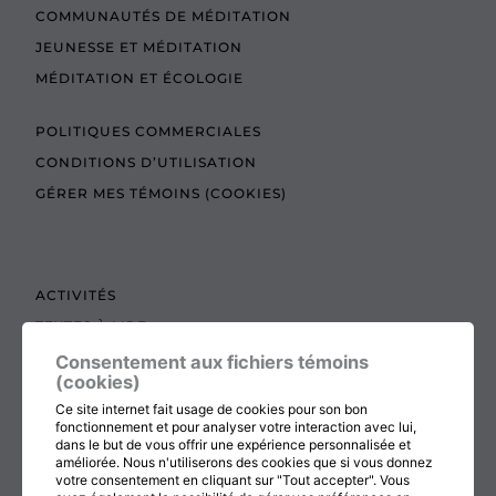
COMMUNAUTÉS DE MÉDITATION
JEUNESSE ET MÉDITATION
MÉDITATION ET ÉCOLOGIE
POLITIQUES COMMERCIALES
CONDITIONS D’UTILISATION
GÉRER MES TÉMOINS (COOKIES)
ACTIVITÉS
TEXTES À LIRE
ADMINISTRATION
Consentement aux fichiers témoins
(cookies)
BOUTIQUE
Ce site internet fait usage de cookies pour son bon
COTISATION, RENOUVELLEMENT ET ÉCHOS
fonctionnement et pour analyser votre interaction avec lui,
dans le but de vous offrir une expérience personnalisée et
DON
améliorée. Nous n'utiliserons des cookies que si vous donnez
votre consentement en cliquant sur "Tout accepter". Vous
CONTACTEZ-NOUS